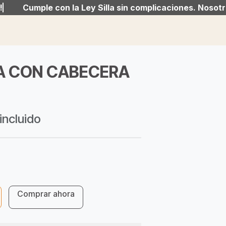
Cumple con la Ley Silla sin complicaciones. Nosotros l
Cumple con la Ley Silla sin complicaciones. Nosotros l
A CON CABECERA
 incluido
Com​prar ahora