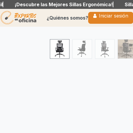
¡Descubre las Mejores Sillas Ergonómica!
¡Descubre las Mejores Sillas Ergonómica!
Sillas 
Sillas 
Iniciar sesión
Iniciar sesión
¿Quiénes somos?
¿Quiénes somos?
Ir al contenido