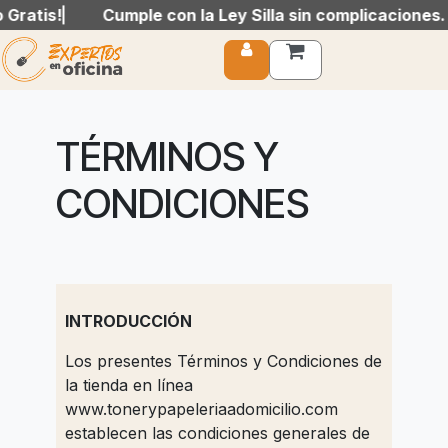
s!
s!
Cumple con la Ley Silla sin complicaciones. Nosot
Cumple con la Ley Silla sin complicaciones. Nosot
Ir al contenido
TÉRMINOS Y
CONDICIONES
INTRODUCCIÓN
Los presentes Términos y Condiciones de
la tienda en línea
www.tonerypapeleriaadomicilio.com
establecen las condiciones generales de