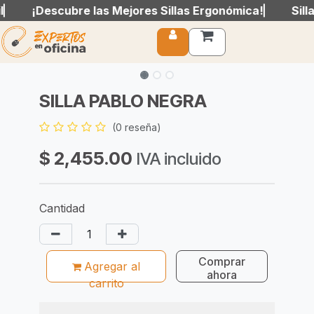
¡Descubre las Mejores Sillas Ergonómica!
¡Descubre las Mejores Sillas Ergonómica!
Silla
Silla
Ir al contenido
SILLA PABLO NEGRA
(0 reseña)
$
2,455.00
IVA incluido
Cantidad
Com​prar
Agregar al
ahora
carrito