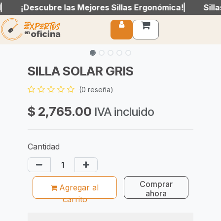
¡Descubre las Mejores Sillas Ergonómica!
¡Descubre las Mejores Sillas Ergonómica!
Sillas
Sillas
Ir al contenido
SILLA SOLAR GRIS
(0 reseña)
$
2,765.00
IVA incluido
Cantidad
Com​prar
Agregar al
ahora
carrito